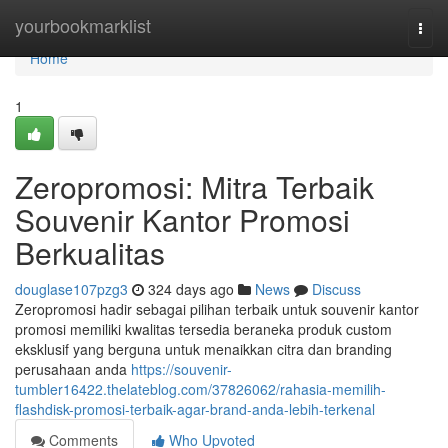
Home
yourbookmarklist
Togg
navi
Home
1
Zeropromosi: Mitra Terbaik
Souvenir Kantor Promosi
Berkualitas
douglase107pzg3
324 days ago
News
Discuss
Zeropromosi hadir sebagai pilihan terbaik untuk souvenir kantor
promosi memiliki kwalitas tersedia beraneka produk custom
eksklusif yang berguna untuk menaikkan citra dan branding
perusahaan anda
https://souvenir-
tumbler16422.thelateblog.com/37826062/rahasia-memilih-
flashdisk-promosi-terbaik-agar-brand-anda-lebih-terkenal
Comments
Who Upvoted