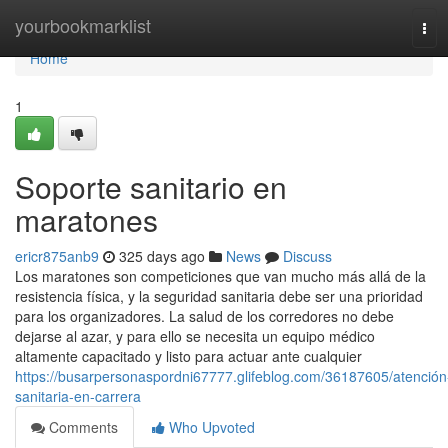
Home
yourbookmarklist
Tog
navi
Home
1
Soporte sanitario en
maratones
ericr875anb9
325 days ago
News
Discuss
Los maratones son competiciones que van mucho más allá de la
resistencia física, y la seguridad sanitaria debe ser una prioridad
para los organizadores. La salud de los corredores no debe
dejarse al azar, y para ello se necesita un equipo médico
altamente capacitado y listo para actuar ante cualquier
https://busarpersonaspordni67777.glifeblog.com/36187605/atención
sanitaria-en-carrera
Comments
Who Upvoted