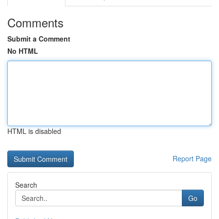
Comments
Submit a Comment
No HTML
HTML is disabled
Report Page
Search
Go