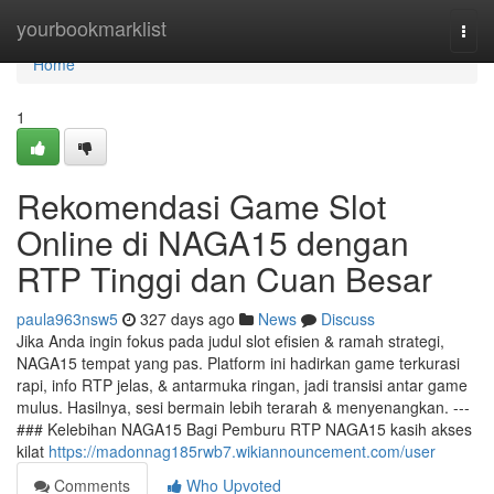
Home
yourbookmarklist
Togg
navi
Home
1
Rekomendasi Game Slot
Online di NAGA15 dengan
RTP Tinggi dan Cuan Besar
paula963nsw5
327 days ago
News
Discuss
Jika Anda ingin fokus pada judul slot efisien & ramah strategi,
NAGA15 tempat yang pas. Platform ini hadirkan game terkurasi
rapi, info RTP jelas, & antarmuka ringan, jadi transisi antar game
mulus. Hasilnya, sesi bermain lebih terarah & menyenangkan. ---
### Kelebihan NAGA15 Bagi Pemburu RTP NAGA15 kasih akses
kilat
https://madonnag185rwb7.wikiannouncement.com/user
Comments
Who Upvoted