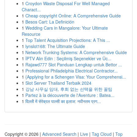
1
Croydon Waste Disposal For Well Managed
Charact...
1
Cheap copyright Online: A Comprehensive Guide
1
Besos Cart: La Definición
1
Wedding Cars in Mangalore: Your Ultimate
Resource
1
Top Talent Acquisition Projections: A This ...
1
lynslot168: The Ultimate Guide
1
Network Trunking Systems: A Comprehensive Guide
1
İPTV Alın Edin : Seçilmiş Seçenekler ve Üc...
1
Rajawd777 Slot Panduan Lengkap untuk Bettor ...
1
Professional Philadelphia Electrical Contractor...
1
{Applying for a Schengen Visa: Your Comprehensi...
1
Slot Server Thailand Terbaik 2024
1
강남 사무실 임대, 후회 없는 선택을 위한 꿀팁
1
Partez à la découverte de l'Aventure : Batea...
1
दिल्ली में सेरेब्रल पाल्सी का इलाज: नवीनतम प्रग...
Copyright © 2026 |
Advanced Search
|
Live
|
Tag Cloud
|
Top