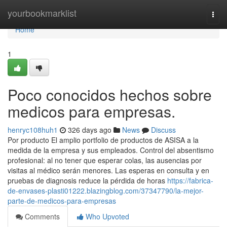
Home
yourbookmarklist
Togg
navi
Home
1
Poco conocidos hechos sobre
medicos para empresas.
henryc108huh1
326 days ago
News
Discuss
Por producto El amplio portfolio de productos de ASISA a la
medida de la empresa y sus empleados. Control del absentismo
profesional: al no tener que esperar colas, las ausencias por
visitas al médico serán menores. Las esperas en consulta y en
pruebas de diagnosis reduce la pérdida de horas
https://fabrica-
de-envases-plasti01222.blazingblog.com/37347790/la-mejor-
parte-de-medicos-para-empresas
Comments
Who Upvoted