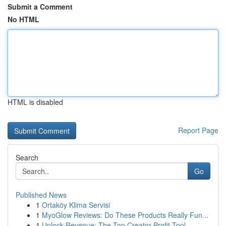
Submit a Comment
No HTML
HTML is disabled
Report Page
Search
Go
Published News
1
Ortaköy Klima Servisi
1
MyoGlow Reviews: Do These Products Really Fun...
1
Unlock Revenue: The Top Creator Profit Tool