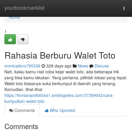
Home
yourbookmarklist
Togg
navi
Home
1
Rahasia Berburu Walet Toto
monicadcro795336
328 days ago
News
Discuss
Nah, kalau kamu niat coba kejar walet toto, ada beberapa trik
yang bisa kamu lakukan. Yang pertama, pilihlah lokasi yang tepat.
Walet toto biasanya suka berkumpul di daerah yang tenang.
Kemudian, lihat-lihat
https://finnianqoti845441.smblogsites.com/37399043/cara-
kumpulkan-walet-toto
Comments
Who Upvoted
Comments