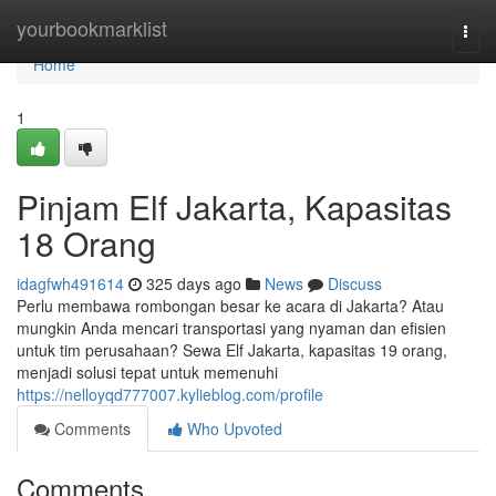
Home
yourbookmarklist
Togg
navi
Home
1
Pinjam Elf Jakarta, Kapasitas
18 Orang
idagfwh491614
325 days ago
News
Discuss
Perlu membawa rombongan besar ke acara di Jakarta? Atau
mungkin Anda mencari transportasi yang nyaman dan efisien
untuk tim perusahaan? Sewa Elf Jakarta, kapasitas 19 orang,
menjadi solusi tepat untuk memenuhi
https://nelloyqd777007.kylieblog.com/profile
Comments
Who Upvoted
Comments