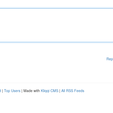
Rep
d
|
Top Users
| Made with
Kliqqi CMS
|
All RSS Feeds