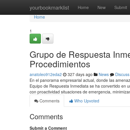
Home
yourbookmarklist
Home
New
Submit
Home
1
Grupo de Respuesta Inme
Procedimientos
anatoleo912eda2
327 days ago
News
Discuss
En el panorama empresarial actual, donde las amenaza
Equipo de Respuesta Inmediata se ha convertido en un
con proactividad situaciones de emergencia, minimiza
Comments
Who Upvoted
Comments
Submit a Comment