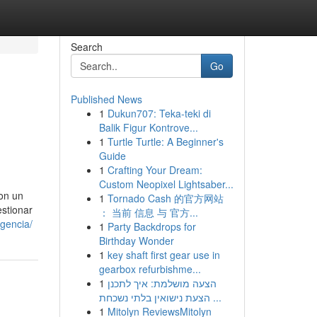
Search
Go
Published News
1
Dukun707: Teka-teki di
Balik Figur Kontrove...
1
Turtle Turtle: A Beginner's
Guide
1
Crafting Your Dream:
Custom Neopixel Lightsaber...
on un
1
Tornado Cash 的官方网站
estionar
： 当前 信息 与 官方...
gencia/
1
Party Backdrops for
Birthday Wonder
1
key shaft first gear use in
gearbox refurbishme...
1
הצעה מושלמת: איך לתכנן
הצעת נישואין בלתי נשכחת ...
1
Mitolyn ReviewsMitolyn