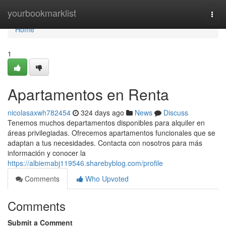
Home
yourbookmarklist
Togg
navi
Home
1
Apartamentos en Renta
nicolasaxwh782454
324 days ago
News
Discuss
Tenemos muchos departamentos disponibles para alquiler en
áreas privilegiadas. Ofrecemos apartamentos funcionales que se
adaptan a tus necesidades. Contacta con nosotros para más
información y conocer la
https://albiemabj119546.sharebyblog.com/profile
Comments
Who Upvoted
Comments
Submit a Comment