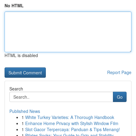
No HTML
HTML is disabled
Report Page
Search
Go
Published News
1
White Turkey Varieties: A Thorough Handbook
1
Enhance Home Privacy with Stylish Window Film
1
Slot Gacor Terpercaya: Panduan & Tips Menang!
1
Pilates Socks: Your Guide to Grip and Stability