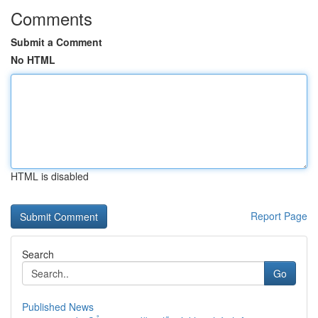
Comments
Submit a Comment
No HTML
HTML is disabled
Report Page
Search
Go
Published News