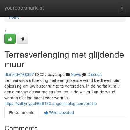
Home
yourbookmarklist
Togg
navi
Home
1
Terrasverlenging met glijdende
muur
lilianzfdv768397
327 days ago
News
Discuss
Een veranda uitbreiding met een glijsende wand biedt een ruim
oplossing om uw buitenruimte te verbreden. In de herfst kunt u
genieten van de warme stralen, en in de winter kan de wand
worden dichtgemaakt voor warmte.
https://kaitlynypuk658133.angelinsblog.com/profile
Comments
Who Upvoted
Comments