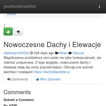
Home
yourbookmarklist
Togg
navi
Home
1
Nowoczesne Dachy i Elewacje
elijahepjn303230
328 days ago
News
Discuss
Współczesna architektura ceni sobie nie tylko funkcjonalność, ale
również uniqueness. Z tego względu, nowoczesne dachy i
elewacje stają się coraz popularniejsze. Oferują one szeroki
wachlarz rozwiązań
https://dachydlaciebie.pl
Comments
Who Upvoted
Comments
Submit a Comment
No HTML