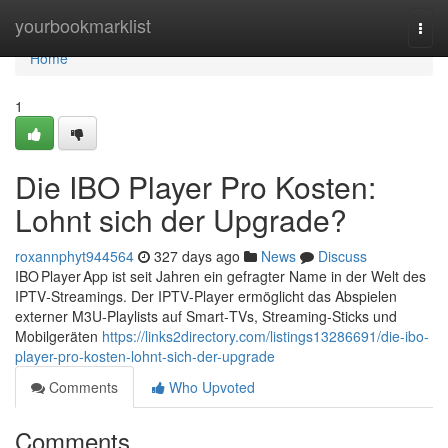
Home
yourbookmarklist
Togg
navi
Home
1
Die IBO Player Pro Kosten:
Lohnt sich der Upgrade?
roxannphyt944564
327 days ago
News
Discuss
IBO Player App ist seit Jahren ein gefragter Name in der Welt des
IPTV‑Streamings. Der IPTV‑Player ermöglicht das Abspielen
externer M3U‑Playlists auf Smart‑TVs, Streaming‑Sticks und
Mobilgeräten
https://links2directory.com/listings13286691/die-ibo-
player-pro-kosten-lohnt-sich-der-upgrade
Comments
Who Upvoted
Comments