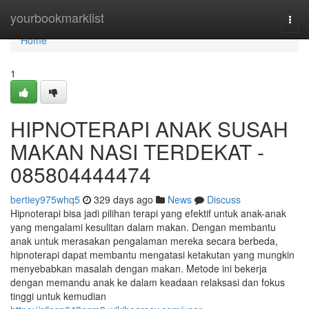
Home
yourbookmarklist
Togg
navi
Home
1
HIPNOTERAPI ANAK SUSAH
MAKAN NASI TERDEKAT -
085804444474
bertiey975whq5
329 days ago
News
Discuss
Hipnoterapi bisa jadi pilihan terapi yang efektif untuk anak-anak
yang mengalami kesulitan dalam makan. Dengan membantu
anak untuk merasakan pengalaman mereka secara berbeda,
hipnoterapi dapat membantu mengatasi ketakutan yang mungkin
menyebabkan masalah dengan makan. Metode ini bekerja
dengan memandu anak ke dalam keadaan relaksasi dan fokus
tinggi untuk kemudian