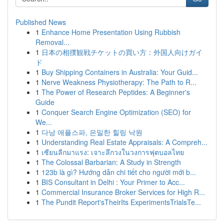
Published News
1
Enhance Home Presentation Using Rubbish
Removal...
1
日本の相撲観戦チケットの買い方：外国人向けガイ
ド
1
Buy Shipping Containers in Australia: Your Guid...
1
Nerve Weakness Physiotherapy: The Path to R...
1
The Power of Research Peptides: A Beginner's
Guide
1
Conquer Search Engine Optimization (SEO) for
We...
1
다낭 애플스파, 은밀한 힐링 낙원
1
Understanding Real Estate Appraisals: A Compreh...
1
เซียนลีกมาแรง: เจาะลึกวงในวงการฟุตบอลไทย
1
The Colossal Barbarian: A Study in Strength
1
123b là gì? Hướng dẫn chi tiết cho người mới b...
1
BIS Consultant in Delhi : Your Primer to Acc...
1
Commercial Insurance Broker Services for High R...
1
The Pundit Report'sTheirIts ExperimentsTrialsTe...