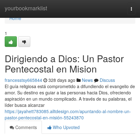
Home
yourbookmarklist
Togg
navi
Home
1
Dirigiendo a Dios: Un Pastor
Pentecostal en Mision
francesstsy665844
328 days ago
News
Discuss
El guía religiosa está comprometido a difundiendo el evangelio de
amor. Su destino es guiar a las personas hacia Dios, ofreciendo
aspiración en un mundo complicado. A través de su palabras, el
líder busca alcanzar
https://jayahett783085.alltdesign.com/apuntando-al-nombre-un-
pastor-pentecostal-en-misión-55243870
Comments
Who Upvoted