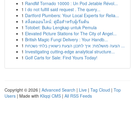
1
RandM Tornado 10000 : Un Pod Jetable Révol...
1
I do not fulfill said request . The query...
1
Dartford Plumbers: Your Local Experts for Relia...
1
สล็อตออนไลน์: คู่มือสำหรับผู้เริ่มต้น
1
Totobet: Buku Lengkap untuk Pemula
1
Elevated Picture Stations for The City of Angel...
1
British Magic Fungi Delivery : Your Handb...
1
הצעה מושלמת: איך לתכנן הצעת נישואין בלתי נשכחת ...
1
Investigating cutting-edge analytical structure...
1
Golf Carts for Sale: Find Yours Today!
Copyright © 2026 |
Advanced Search
|
Live
|
Tag Cloud
|
Top
Users
| Made with
Kliqqi CMS
|
All RSS Feeds