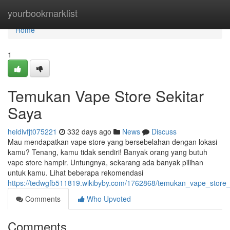
Home
yourbookmarklist
Home
1
Temukan Vape Store Sekitar
Saya
heidivfjt075221
332 days ago
News
Discuss
Mau mendapatkan vape store yang bersebelahan dengan lokasi
kamu? Tenang, kamu tidak sendiri! Banyak orang yang butuh
vape store hampir. Untungnya, sekarang ada banyak pilihan
untuk kamu. Lihat beberapa rekomendasi
https://tedwgfb511819.wikibyby.com/1762868/temukan_vape_stor
Comments
Who Upvoted
Comments