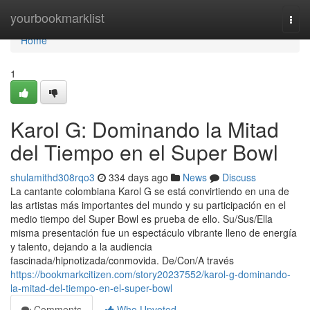
Home
yourbookmarklist
Togg
navi
Home
1
Karol G: Dominando la Mitad
del Tiempo en el Super Bowl
shulamithd308rqo3
334 days ago
News
Discuss
La cantante colombiana Karol G se está convirtiendo en una de
las artistas más importantes del mundo y su participación en el
medio tiempo del Super Bowl es prueba de ello. Su/Sus/Ella
misma presentación fue un espectáculo vibrante lleno de energía
y talento, dejando a la audiencia
fascinada/hipnotizada/conmovida. De/Con/A través
https://bookmarkcitizen.com/story20237552/karol-g-dominando-
la-mitad-del-tiempo-en-el-super-bowl
Comments
Who Upvoted