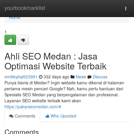
Home
yourbookmarklist
Togg
navi
Home
1
Ahli SEO Medan : Jasa
Optimasi Website Terbaik
emilieybqi523991
332 days ago
News
Discuss
Punya bisnis di Medan? Ingin website kamu dikenal di halaman
pertama mesin pencari Google? Nah, kamu perlu bantuan dari
Spesialis SEO Medan yang berpengalaman dan profesional.
Layanan SEO website terbaik kami akan
https://pakarseomedan.com/#
Comments
Who Upvoted
Comments