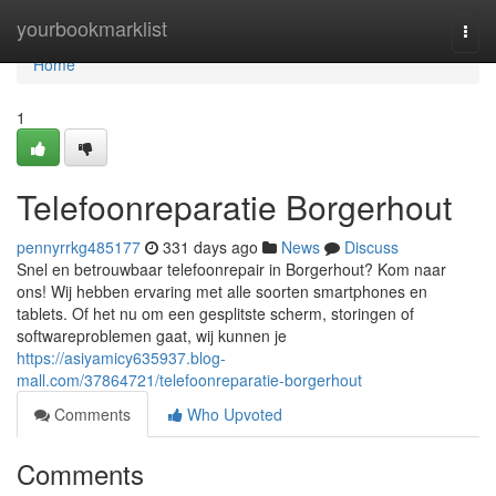
Home
yourbookmarklist
Togg
navi
Home
1
Telefoonreparatie Borgerhout
pennyrrkg485177
331 days ago
News
Discuss
Snel en betrouwbaar telefoonrepair in Borgerhout? Kom naar
ons! Wij hebben ervaring met alle soorten smartphones en
tablets. Of het nu om een gesplitste scherm, storingen of
softwareproblemen gaat, wij kunnen je
https://asiyamicy635937.blog-
mall.com/37864721/telefoonreparatie-borgerhout
Comments
Who Upvoted
Comments