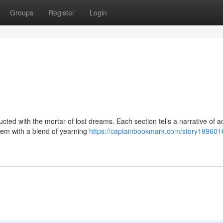
Groups
Register
Login
cted with the mortar of lost dreams. Each section tells a narrative of a
hem with a blend of yearning
https://captainbookmark.com/story1996016