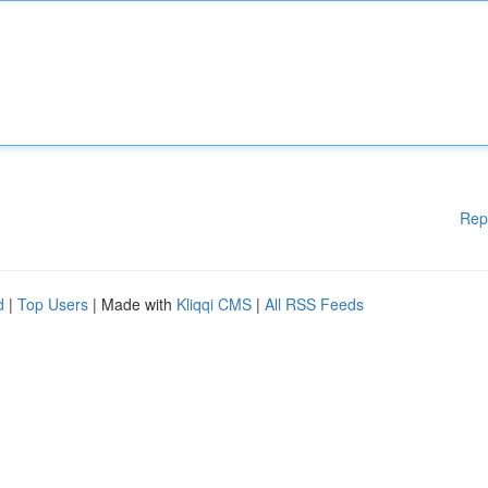
Rep
d
|
Top Users
| Made with
Kliqqi CMS
|
All RSS Feeds