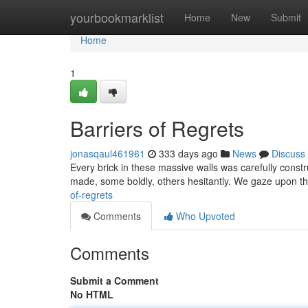
Home
yourbookmarklist
Home
New
Submit
Home
1
Barriers of Regrets
jonasqaul461961
333 days ago
News
Discuss
Every brick in these massive walls was carefully constru
made, some boldly, others hesitantly. We gaze upon t
of-regrets
Comments
Who Upvoted
Comments
Submit a Comment
No HTML