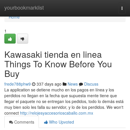
Home
yourbookmarklist
Togg
navi
Home
1
Kawasaki tienda en linea
Things To Know Before You
Buy
frede788phw9
337 days ago
News
Discuss
La application se detiene mucho en los pagos en línea y los
perdidos no llegan en la fecha que supuesta mente tiene que
llegar el paquete no se entregan los pedidos, todo lo demás está
muy bien solo les falla su servidor, y lo de los perdidos. We won't
connect
http://relojesyaccesorioscaballo.com.mx
Comments
Who Upvoted