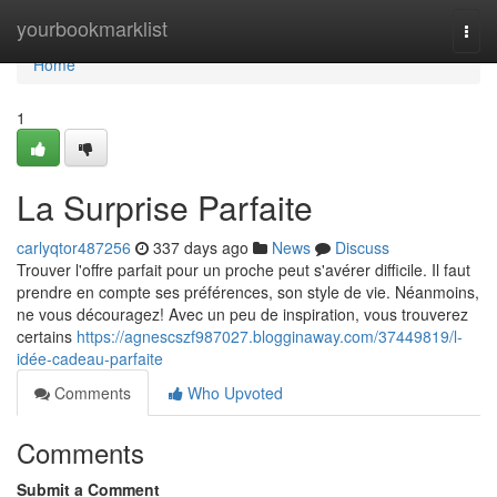
Home
yourbookmarklist
Togg
navi
Home
1
La Surprise Parfaite
carlyqtor487256
337 days ago
News
Discuss
Trouver l'offre parfait pour un proche peut s'avérer difficile. Il faut
prendre en compte ses préférences, son style de vie. Néanmoins,
ne vous découragez! Avec un peu de inspiration, vous trouverez
certains
https://agnescszf987027.blogginaway.com/37449819/l-
idée-cadeau-parfaite
Comments
Who Upvoted
Comments
Submit a Comment