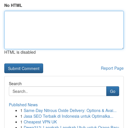
No HTML
HTML is disabled
Report Page
Search
Go
Published News
1
Same-Day Nitrous Oxide Delivery: Options & Avai...
1
Jasa SEO Terbaik di Indonesia untuk Optimalka...
1
Cheapest VPN UK
1
Dewa212: Langkah-Langkah Utuh untuk Orang Baru