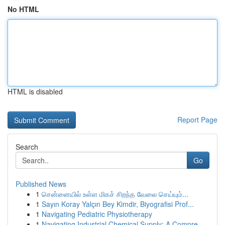
No HTML
HTML is disabled
Report Page
Search
Go
Published News
1
சென்னையில் உள்ள மிகச் சிறந்த வேலை செய்யும்...
1
Sayın Koray Yalçın Bey Kimdir, Biyografisi Prof...
1
Navigating Pediatric Physiotherapy
1
Navigating Industrial Chemical Supply: A Compre...