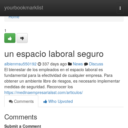
Home
yourbookmarklist
Togg
navi
Home
1
un espacio laboral seguro
albienmsu550192
337 days ago
News
Discuss
El bienestar de los empleados en el espacio laboral es
fundamental para la efectividad de cualquier empresa. Para
obtener un ambiente libre de riesgos, es necesario implementar
medidas de seguridad. Reconocer los
https://medinaempresarialsst.com/articulos/
Comments
Who Upvoted
Comments
Submit a Comment