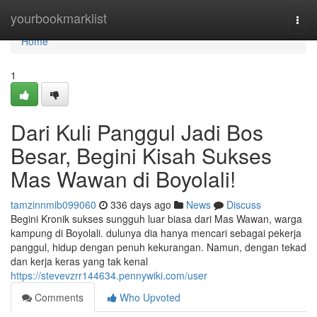
Home
yourbookmarklist
Togg
navi
Home
1
Dari Kuli Panggul Jadi Bos
Besar, Begini Kisah Sukses
Mas Wawan di Boyolali!
tamzinnmib099060
336 days ago
News
Discuss
Begini Kronik sukses sungguh luar biasa dari Mas Wawan, warga
kampung di Boyolali. dulunya dia hanya mencari sebagai pekerja
panggul, hidup dengan penuh kekurangan. Namun, dengan tekad
dan kerja keras yang tak kenal
https://stevevzrr144634.pennywiki.com/user
Comments
Who Upvoted