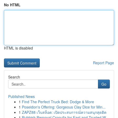
No HTML
HTML is disabled
Report Page
Search
Go
Published News
1
Find The Perfect Truck Bed: Dodge & More
1
Poseidon's Offering: Gorgeous Clay Dice for Min...
1
ZAPZ88 เว็บสล็อต: เปิดประสบการณ์ความสนุกสุดฮิต
1
Rubbish Removal Cronulla for Fast and Trusted W...