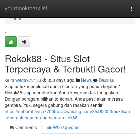
Home
yourbookmarklist
Togg
navi
Home
1
Rokok88 - Situs Slot
Terpercaya & Terbukti Gacor!
keiranwtqa973153
358 days ago
News
Discuss
Siap untuk menelusuri dunia hiburan yang penuh kejutan?
Rokok88 siap memberikan Anda keseruan tak terlupakan.
Dengan beragam pilihan tontonan, Anda pasti akan merasa
gembira. Yuk, segera gabung dan rasakan sendiri
https://deborahhyco775054.laowaiblog.com/35482053/buktikan-
keberuntunganmu-bersama-rokok88
Comments
Who Upvoted