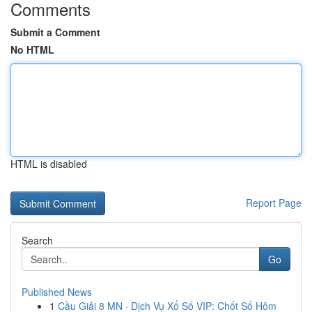
Comments
Submit a Comment
No HTML
HTML is disabled
Report Page
Search
Go
Published News
1
Cầu Giải 8 MN · Dịch Vụ Xổ Số VIP: Chốt Số Hôm