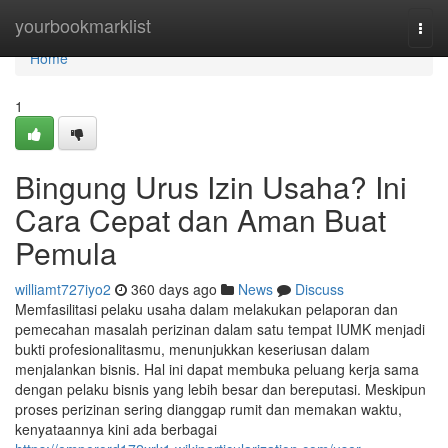
Home
yourbookmarklist
Togg
navi
Home
1
Bingung Urus Izin Usaha? Ini
Cara Cepat dan Aman Buat
Pemula
williamt727iyo2
360 days ago
News
Discuss
Memfasilitasi pelaku usaha dalam melakukan pelaporan dan
pemecahan masalah perizinan dalam satu tempat IUMK menjadi
bukti profesionalitasmu, menunjukkan keseriusan dalam
menjalankan bisnis. Hal ini dapat membuka peluang kerja sama
dengan pelaku bisnis yang lebih besar dan bereputasi. Meskipun
proses perizinan sering dianggap rumit dan memakan waktu,
kenyataannya kini ada berbagai