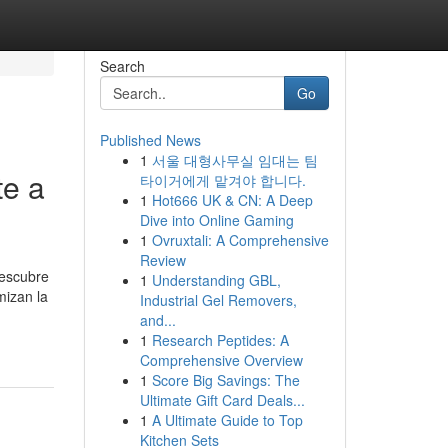
Search
Go
Published News
1
서울 대형사무실 임대는 팀
te a
타이거에게 맡겨야 합니다.
1
Hot666 UK & CN: A Deep
Dive into Online Gaming
1
Ovruxtali: A Comprehensive
Review
descubre
1
Understanding GBL,
mizan la
Industrial Gel Removers,
and...
1
Research Peptides: A
Comprehensive Overview
1
Score Big Savings: The
Ultimate Gift Card Deals...
1
A Ultimate Guide to Top
Kitchen Sets