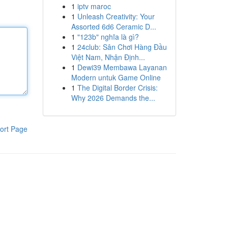
1
iptv maroc
1
Unleash Creativity: Your
Assorted 6d6 Ceramic D...
1
"123b" nghĩa là gì?
1
24club: Sân Chơi Hàng Đầu
Việt Nam, Nhận Định...
1
Dewi39 Membawa Layanan
Modern untuk Game Online
1
The Digital Border Crisis:
Why 2026 Demands the...
ort Page