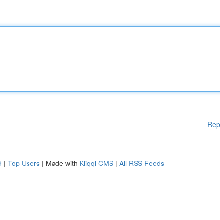
Rep
d
|
Top Users
| Made with
Kliqqi CMS
|
All RSS Feeds