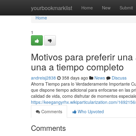
Home
yourbookmarklist
Home
New
Submit
Home
1
Motivos para preferir una
una a tiempo completo
andreisj2838
358 days ago
News
Discuss
Ahorra Tiempo para lo Verdaderamente Importante Cuan
que dispone tiempo adicional para enfocarse en las pri
calidad de vida, como disfrutar de momentos especiale
https://keegangyrhx.wikiparticularization.com/1692
Comments
Who Upvoted
Comments