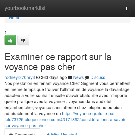
Home
yourbookmarklist
Togg
navi
Home
1
Examiner ce rapport sur la
voyance pas cher
rodneyr370hry3
363 days ago
News
Discuss
Nos prestation en tenant voyance Chez Segment vous permettent
en même temps que trouver l'ultimatum de voyance la davantage
adaptée à votre souhait ensuite d'avoir chatouille avec n'importe
quelle pratique avec la voyance : voyance dans audiotel
enjambée cher, voyance sans attente chez téléphone ou bien
admirablement la voyance en
https://voyance-gratuite-par-
tele73725.blogoscience.com/43171862/considérations-à-savoir-
sur-voyance-pas-cher
Comments
Who Upvoted