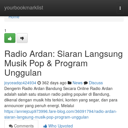
Home
yourbookmarklist
Togg
navi
Home
1
Radio Ardan: Siaran Langsung
Musik Pop & Program
Unggulan
joyceadqc424934
362 days ago
News
Discuss
Dengerin Radio Ardan Bandung Secara Online Radio Ardan
adalah salah satu stasiun radio paling populer di Bandung,
dikenal dengan musik hits terkini, konten yang segar, dan para
announcer yang penuh energi. Melalui
https://anniejcup973996.fare-blog.com/36091794/radio-ardan-
siaran-langsung-musik-pop-program-unggulan
Comments
Who Upvoted