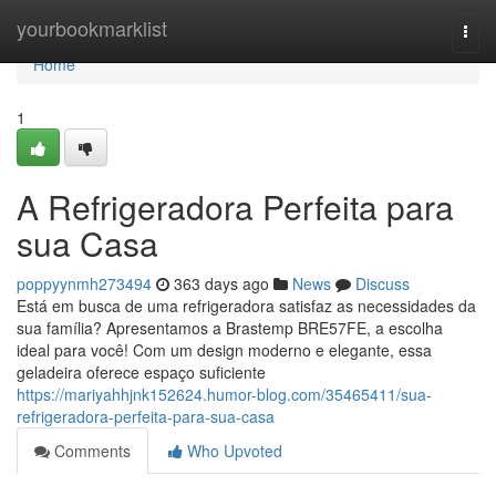
Home
yourbookmarklist
Togg
navi
Home
1
A Refrigeradora Perfeita para
sua Casa
poppyynmh273494
363 days ago
News
Discuss
Está em busca de uma refrigeradora satisfaz as necessidades da
sua família? Apresentamos a Brastemp BRE57FE, a escolha
ideal para você! Com um design moderno e elegante, essa
geladeira oferece espaço suficiente
https://mariyahhjnk152624.humor-blog.com/35465411/sua-
refrigeradora-perfeita-para-sua-casa
Comments
Who Upvoted