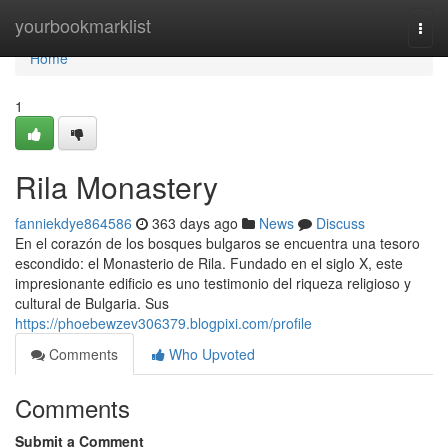
Home
yourbookmarklist
Togg
navi
Home
1
Rila Monastery
fanniekdye864586
363 days ago
News
Discuss
En el corazón de los bosques bulgaros se encuentra una tesoro
escondido: el Monasterio de Rila. Fundado en el siglo X, este
impresionante edificio es uno testimonio del riqueza religioso y
cultural de Bulgaria. Sus
https://phoebewzev306379.blogpixi.com/profile
Comments
Who Upvoted
Comments
Submit a Comment