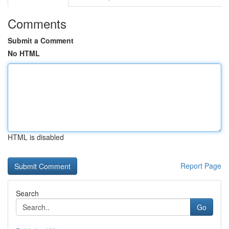
Comments
Submit a Comment
No HTML
HTML is disabled
Report Page
Search
Go