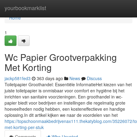
Home
yourbookmarklist
Home
1
Wc Papier Grootverpakking
Met Korting
jackp581fed3
363 days ago
News
Discuss
Toiletpapier Groothandel: Essentiële InformatieHet kiezen van het
juiste toiletpapier is onmisbaar voor comfort en hygiëne bij het
inrichten van sanitaire voorzieningen. Een groothandel in wc-
papier biedt voor bedrijven en instellingen die regelmatig grote
hoeveelheden nodig hebben, een kosteneffectieve en handige
oplossing.In dit artikel kijken we naar de voordelen van het
https://topschoonmaakbedrijvenax111.thekatyblog.com/35226072/toi
met-korting-per-stuk
Comments
Who Upvoted