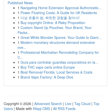
Published News
1
Navigating Home Extension Approval Authorizatio...
1
Power Flushing Costs: A Guide for UK Residents
1
다낭 유흥의 밤, 짜릿한 경험을 찾아서!
1
Buy copyright Online: A Risky Proposition
1
Custom Stand Up Pouches: Your Brand, Your
Packa...
1
Great White Monster Spores: Your Guide to Giant...
1
Modern monetary structures demand extensive
ove...
1
Professional Manhattan Remodeling Company for
C...
1
Guía para contratar guardias corporativos en la...
1
Buy THC vape carts online Europe
1
Boat Removal Florida: Local Services & Costs
1
Brand Vape Factory: A Deep Dive
Copyright © 2026 |
Advanced Search
|
Live
|
Tag Cloud
|
Top
Users
| Made with
Kliqqi CMS
|
All RSS Feeds