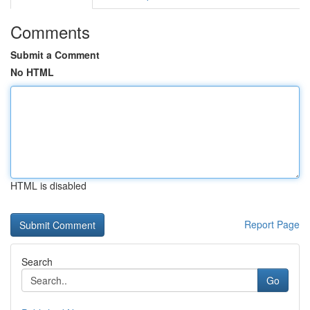
Comments
Submit a Comment
No HTML
HTML is disabled
Report Page
Search
Go