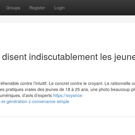
Groups
Register
Login
 disent indiscutablement les jeun
sible contre l’intuitif. Le concret contre le croyant. Le rationnelle c
les pratiques vraies des jeunes de 18 à 25 ans, une photo beaucoup pl
numériques, d’avis d’experts
https://voyance-
l-et-génération-z-convenance-simple