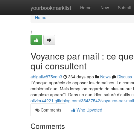
Home
yourbookmarklist
Home
New
Submit
Home
1
Voyance par mail : ce que
qui consultent
abigailw875ven3
364 days ago
News
Discuss
L’époque apprécie de opposer les domaines. Le compréhen
emblématique. Mais lorsqu'on regarde de plus autour 
complexe apparaît. Dans un quotidien saturé d’outils 
olivier44221.glifeblog.com/35437542/voyance-par-mai
Comments
Who Upvoted
Comments