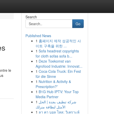
Search
Go
Published News
1
홈페이지 제작 성공적인 사
es
이트 구축을 위한 ...
1
Sofa headrest copyrights
for cloth sofas sofa b...
1
Deze Toekomst van
Agrofood Industrie: Innovat...
ontre le
1
Coca-Cola Truck: Ein Fest
us
für die Sinne
1
Nutrition & Activity &
Prescription?”
1
B1G Hub IPTV: Your Top
Media Partner
1
شركة تنظيف بجدة | الحل
الأمثل لنظافة منزلك
1
ลา คา บอล ไหล: วิเคราะห์