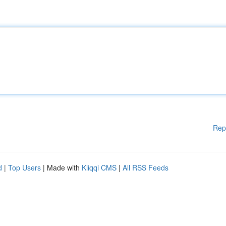
Rep
d
|
Top Users
| Made with
Kliqqi CMS
|
All RSS Feeds