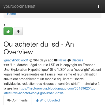
Home
yourbookmarklist
Togg
navi
Home
1
Ou acheter du lsd - An
Overview
ignacyb580wod1
364 days ago
News
Discuss
### *Un Marché Légal pour le LSD et la copyright en France :
Une Exploration Hypothétique* Si le *LSD* et la *copyright* étaient
légalement réglementés en France, leur vente et leur utilisation
suivraient probablement un modèle équilibrant *liberté
individuelle, réduction des risques et contrôle strict* — similaire à
la gestion
https://hectoruwuur.blogdomago.com/35489620/top-
latest-five-acheter-copyright-urban-news
Comments
Who Upvoted