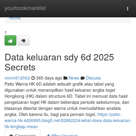
Home
yourbookmarklist
Togg
navi
Home
1
Data keluaran sdy 6d 2025
Secrets
vonm912frb2
365 days ago
News
Discuss
Paito Warna HK 6D adalah sebuah grafik atau tabel yang
digunakan untuk menampilkan hasil keluaran angka togel
Hongkong (HK) dalam structure 6D. Tabel ini memuat data hasil
pengeluaran togel HK dalam beberapa periode sebelumnya, dan
biasanya disertai dengan warna untuk memudahkan analisis
angka. Oleh karena itu, bagi para pemain togel,
https://paito-
warna-hk-4d26995.blog5.net/82882224/what-does-data-keluaran-
hk-lengkap-mean
Comments
Who Upvoted