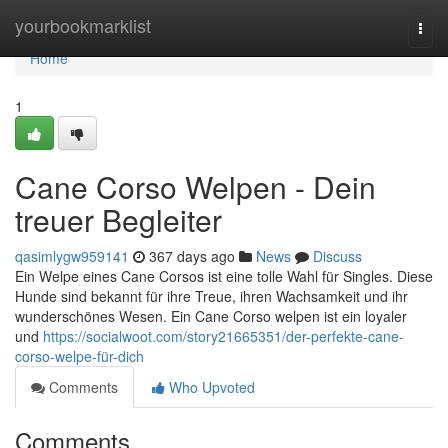
Home
yourbookmarklist
Togg
navi
Home
1
Cane Corso Welpen - Dein
treuer Begleiter
qasimlygw959141
367 days ago
News
Discuss
Ein Welpe eines Cane Corsos ist eine tolle Wahl für Singles. Diese
Hunde sind bekannt für ihre Treue, ihren Wachsamkeit und ihr
wunderschönes Wesen. Ein Cane Corso welpen ist ein loyaler
und
https://socialwoot.com/story21665351/der-perfekte-cane-
corso-welpe-für-dich
Comments
Who Upvoted
Comments