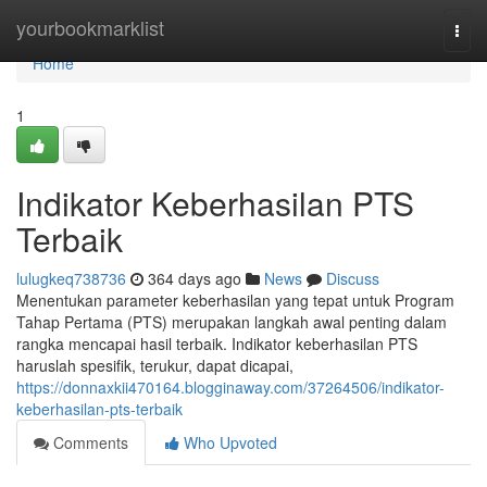
Home
yourbookmarklist
Togg
navi
Home
1
Indikator Keberhasilan PTS
Terbaik
lulugkeq738736
364 days ago
News
Discuss
Menentukan parameter keberhasilan yang tepat untuk Program
Tahap Pertama (PTS) merupakan langkah awal penting dalam
rangka mencapai hasil terbaik. Indikator keberhasilan PTS
haruslah spesifik, terukur, dapat dicapai,
https://donnaxkii470164.blogginaway.com/37264506/indikator-
keberhasilan-pts-terbaik
Comments
Who Upvoted