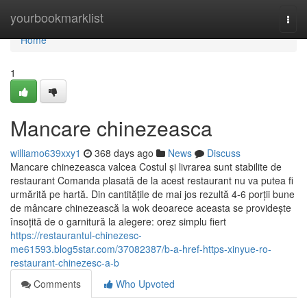
Home
yourbookmarklist
Togg
navi
Home
1
Mancare chinezeasca
williamo639xxy1
368 days ago
News
Discuss
Mancare chinezeasca valcea Costul și livrarea sunt stabilite de
restaurant Comanda plasată de la acest restaurant nu va putea fi
urmărită pe hartă. Din cantitățile de mai jos rezultă 4-6 porții bune
de mâncare chinezească la wok deoarece aceasta se providește
însoțită de o garnitură la alegere: orez simplu fiert
https://restaurantul-chinezesc-
me61593.blog5star.com/37082387/b-a-href-https-xinyue-ro-
restaurant-chinezesc-a-b
Comments
Who Upvoted