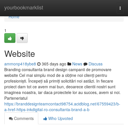
Home
yourbookmarklist
Togg
navi
Home
1
Website
ammonp418ybe8
365 days ago
News
Discuss
Branding consultanta brand design campanii de promovare
website Cel mai simplu mod de a obține noi clienți pentru
profesioniști. Începeți să primiți solicitări noi astăzi. In fiecare
proiect dam tot ce avem mai bun, deoarece clientii nostri sunt
imaginea noastra, iar daca proiectele lor au succes, avem si noi.
Parteneriatul
https://branddesignteamcontact98754.acidblog.net/67559423/b-
a-href-https-inkdigital-ro-consultanta-brand-a-b
Comments
Who Upvoted