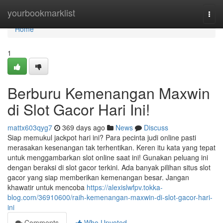
Home
yourbookmarklist
Togg
navi
Home
1
Berburu Kemenangan Maxwin
di Slot Gacor Hari Ini!
mattx603qyg7
369 days ago
News
Discuss
Siap memukul jackpot hari ini? Para pecinta judi online pasti
merasakan kesenangan tak terhentikan. Keren itu kata yang tepat
untuk menggambarkan slot online saat ini! Gunakan peluang ini
dengan beraksi di slot gacor terkini. Ada banyak pilihan situs slot
gacor yang siap memberikan kemenangan besar. Jangan
khawatir untuk mencoba
https://alexislwfpv.tokka-
blog.com/36910600/raih-kemenangan-maxwin-di-slot-gacor-hari-
ini
Comments
Who Upvoted