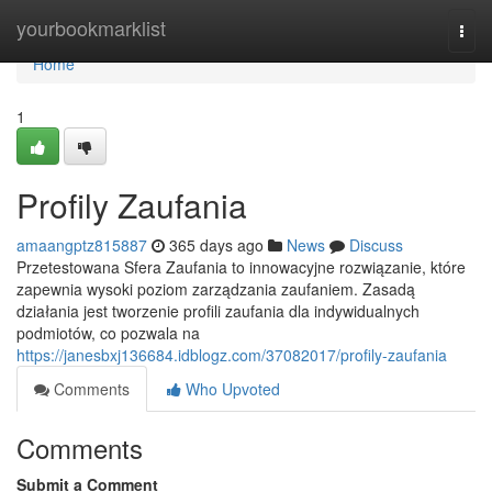
Home
yourbookmarklist
Togg
navi
Home
1
Profily Zaufania
amaangptz815887
365 days ago
News
Discuss
Przetestowana Sfera Zaufania to innowacyjne rozwiązanie, które
zapewnia wysoki poziom zarządzania zaufaniem. Zasadą
działania jest tworzenie profili zaufania dla indywidualnych
podmiotów, co pozwala na
https://janesbxj136684.idblogz.com/37082017/profily-zaufania
Comments
Who Upvoted
Comments
Submit a Comment