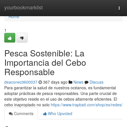
Home
yourbookmarklist
Togg
navi
Home
1
Pesca Sostenible: La
Importancia del Cebo
Responsable
deaconecti600037
367 days ago
News
Discuss
Para garantizar la salud de nuestros océanos, es fundamental
adoptar prácticas de pesca responsables. Una parte crucial de
este objetivo reside en el uso de cebos altamente eficientes. El
cebo inapropiado no solo
https://www.trapbait.com/shop/es/redes/
Comments
Who Upvoted