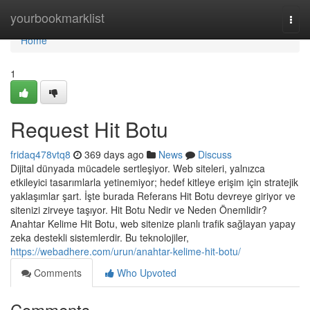
Home
yourbookmarklist
Togg
navi
Home
1
Request Hit Botu
fridaq478vtq8
369 days ago
News
Discuss
Dijital dünyada mücadele sertleşiyor. Web siteleri, yalnızca
etkileyici tasarımlarla yetinemiyor; hedef kitleye erişim için stratejik
yaklaşımlar şart. İşte burada Referans Hit Botu devreye giriyor ve
sitenizi zirveye taşıyor. Hit Botu Nedir ve Neden Önemlidir?
Anahtar Kelime Hit Botu, web sitenize planlı trafik sağlayan yapay
zeka destekli sistemlerdir. Bu teknolojiler,
https://webadhere.com/urun/anahtar-kelime-hit-botu/
Comments
Who Upvoted
Comments