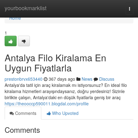
Home
yourbookmarklist
Togg
navi
Home
1
Antalya Filo Kiralama En
Uygun Fiyatlarla
prestonbrvx653440
367 days ago
News
Discuss
Antalya'da tatil için araç kiralamak mı istiyorsunuz? En ideal filo
kiralama hizmetleri arayışındaysanız, doğru yerdesiniz! Sizinle
birlikte çalışın, Antalya'daki en düşük fiyatlarla geniş bir araç
https://theooccp590011.blogdal.com/profile
Comments
Who Upvoted
Comments