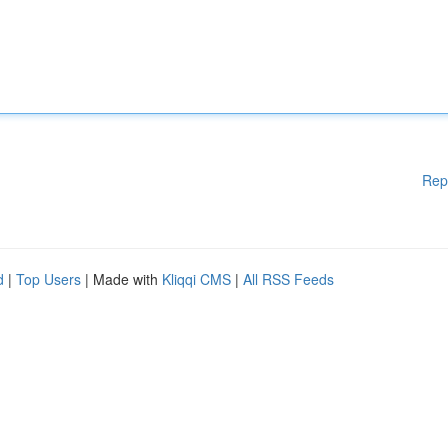
Rep
d
|
Top Users
| Made with
Kliqqi CMS
|
All RSS Feeds