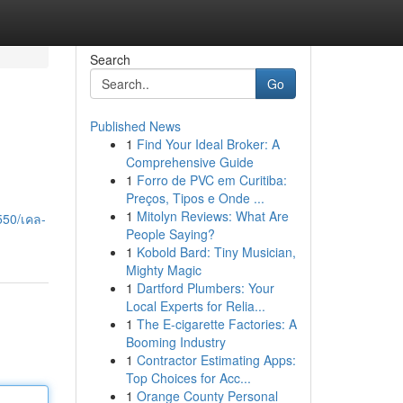
Search
Go
Published News
1
Find Your Ideal Broker: A
Comprehensive Guide
1
Forro de PVC em Curitiba:
Preços, Tipos e Onde ...
1
Mitolyn Reviews: What Are
550/เคล-
People Saying?
1
Kobold Bard: Tiny Musician,
Mighty Magic
1
Dartford Plumbers: Your
Local Experts for Relia...
1
The E-cigarette Factories: A
Booming Industry
1
Contractor Estimating Apps:
Top Choices for Acc...
1
Orange County Personal