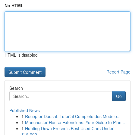
No HTML
HTML is disabled
Report Page
Search
Go
Published News
1
Receptor Duosat: Tutorial Completo dos Modelo...
1
Manchester House Extensions: Your Guide to Plan...
1
Hunting Down Fresno's Best Used Cars Under
$15,000