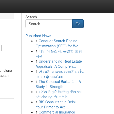
Search
Go
Published News
1
Conquer Search Engine
l
Optimization (SEO) for We...
1
다낭 애플스파, 은밀한 힐링
낙원
1
Understanding Real Estate
Appraisals: A Compreh...
funciona
1
เซียนลีกมาแรง: เจาะลึกวงใน
pactan
วงการฟุตบอลไทย
1
The Colossal Barbarian: A
Study in Strength
1
123b là gì? Hướng dẫn chi
tiết cho người mới b...
1
BIS Consultant in Delhi :
Your Primer to Acc...
1
Commercial Insurance