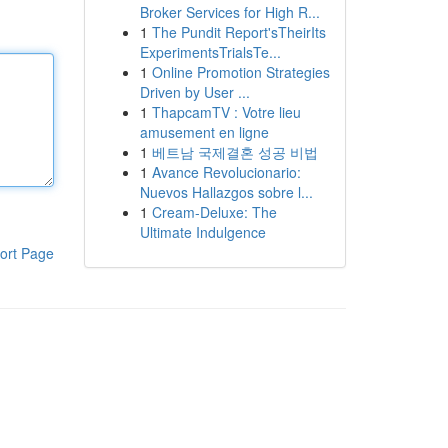
Broker Services for High R...
1
The Pundit Report'sTheirIts
ExperimentsTrialsTe...
1
Online Promotion Strategies
Driven by User ...
1
ThapcamTV : Votre lieu
amusement en ligne
1
베트남 국제결혼 성공 비법
1
Avance Revolucionario:
Nuevos Hallazgos sobre l...
1
Cream-Deluxe: The
Ultimate Indulgence
ort Page