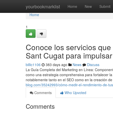
Home
yourbookmarklist
Home
New
Submit
Home
1
Conoce los servicios que 
Sant Cugat para impulsar
billic1106
383 days ago
News
Discuss
La Guía Completa del Marketing en Línea: Component
como una estrategia comprehensiva para fortalecer la
notablemente tanto en el SEO como en la creación d
blog.com/35242993/cómo-medir-el-rendimiento-de-tu
Comments
Who Upvoted
Comments