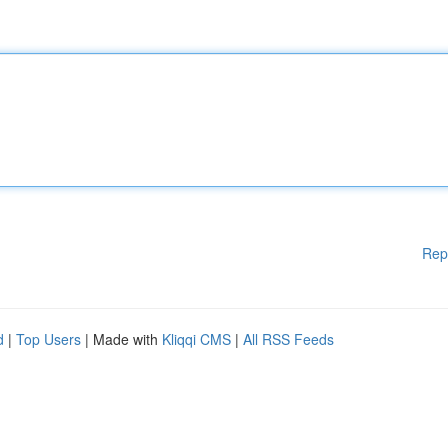
Rep
d
|
Top Users
| Made with
Kliqqi CMS
|
All RSS Feeds