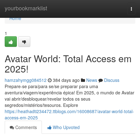
Home
yourbookmarklist
Togg
navi
Home
1
Avatar World: Total Access em
2025!
hamzahymgg084512
384 days ago
News
Discuss
Prepare-se para/para se/se preparar para uma
aventura/viagem/experiência épica! Em 2025, o mundo de Avatar
vai abrir/desbloquear/revelar todos os seus
segredos/mistérios/tesouros. Explore
https://heathadti234472.ttblogs.com/16008687/avatar-world-total-
access-em-2025
Comments
Who Upvoted